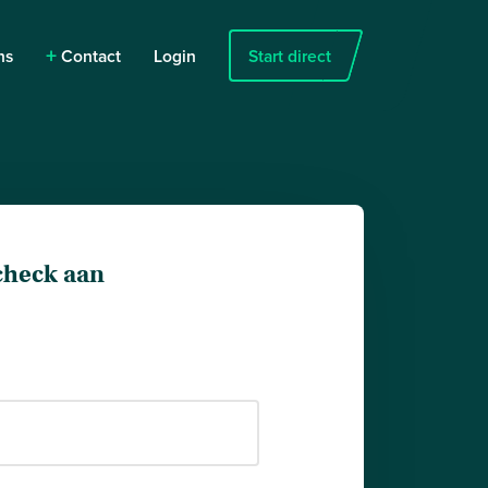
+
ns
Contact
Login
Start direct
tcheck aan