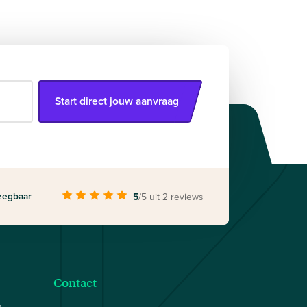
Start direct jouw aanvraag
zegbaar
5
/5
uit 2 reviews
Contact