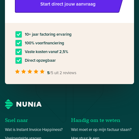
Start direct jouw aanvraag
10+ jaar factoring ervaring
100% voorfinanciering
Vaste kosten vanaf 2,5%
Direct opzegbaar
5
/5
uit 2 reviews
Snel naar
Handig om te weten
Wat is Instant Invoice Happiness?
Wat moet er op mijn factuur staan?
Veelgestelde vragen
Hoe stuur ik een