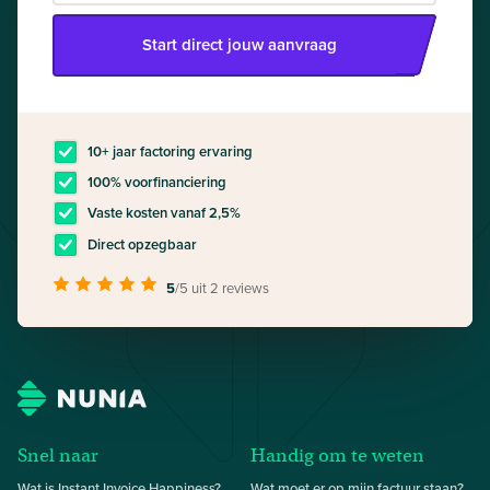
Start direct jouw aanvraag
10+ jaar factoring ervaring
100% voorfinanciering
Vaste kosten vanaf 2,5%
Direct opzegbaar
5
/5
uit 2 reviews
Snel naar
Handig om te weten
Wat is Instant Invoice Happiness?
Wat moet er op mijn factuur staan?