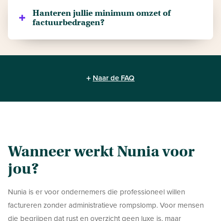
pakketten aan. Waarbij het Comfort pakket een factor
onze dienstverlening gerekend. Je zit daarnaast ook
Hanteren jullie minimum omzet of
fee van 2,5% rekent en het Complete pakket 3%.
factuurbedragen?
nergens aan vast, en beslist zelf welke factuur je aan
ons verkoopt.
Ja, vanaf 10.000 euro helpen wij je graag verder.
+
Naar de FAQ
Wanneer werkt Nunia voor
jou?
Nunia is er voor ondernemers die professioneel willen
factureren zonder administratieve rompslomp. Voor mensen
die begrijpen dat rust en overzicht geen luxe is, maar