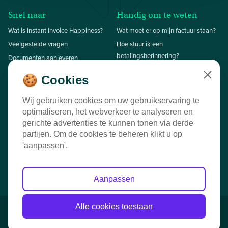
Snel naar
Handig om te weten
Wat is Instant Invoice Happiness?
Wat moet er op mijn factuur staan?
Veelgestelde vragen
Hoe stuur ik een
betalingsherinnering?
Documenten aanleveren
Hoe stuur ik een aanmaning?
Onze succesverhalen
🍪 Cookies
Close
Contact
Wij gebruiken cookies om uw gebruikservaring te
010 70 09 721
T
optimaliseren, het webverkeer te analyseren en
Oostplein 416
gerichte advertenties te kunnen tonen via derde
info@nunia.nl
E
3061 CH Rotterdam
partijen. Om de cookies te beheren klikt u op
KVK: 54135591
'aanpassen'.
Aanpassen
Alle cookies toestaan
© 2026 Nunia B.V.
Privacy disclaimer