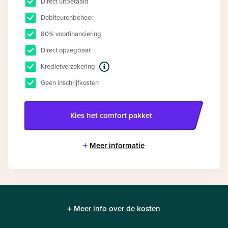
Direct uitbetaald
Debiteurenbeheer
80% voorfinanciering
Direct opzegbaar
Kredietverzekering
Geen inschrijfkosten
Kies het
comfort
pakket
+
Meer informatie
+
Meer info over de kosten