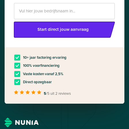
Start direct jouw aanvraag
10+ jaar factoring ervaring
100% voorfinanciering
Vaste kosten vanaf 2,5%
Direct opzegbaar
5
/5
uit 2 reviews