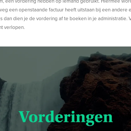
m, een vordering hebben op iemand gebruikt. Hiermee word
lweg een openstaande factuur heeft uitstaan bij een andere e
is dan dien je de vordering af te boeken in je administratie
ht verlopen.