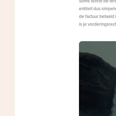
Soms wordt de ter
entiteit dus simpe
de factuur betaald 
is je vorderingsrec