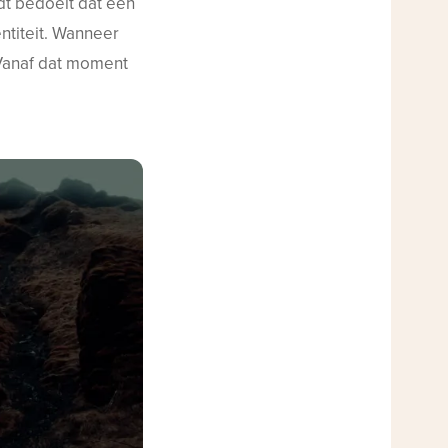
t bedoelt dat één
ntiteit. Wanneer
. Vanaf dat moment