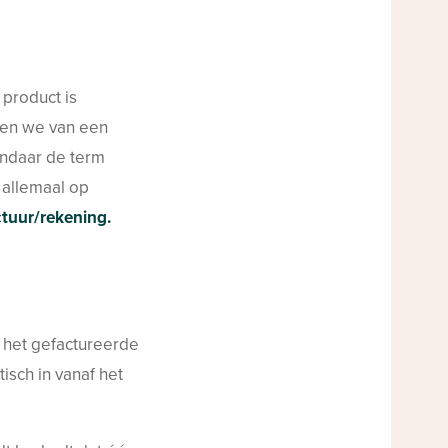
product is
ken we van een
andaar de term
 allemaal op
ctuur/rekening.
m het gefactureerde
isch in vanaf het