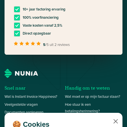
10+ jaar factoring ervaring
100% voorfinanciering
Vaste kosten vanaf 2,5%
Direct opzegbaar
5
/5
uit 2 reviews
Snel naar
Handig om te weten
Wat is Instant Invoice Happiness?
Wat moet er op mijn factuur staan?
Veelgestelde vragen
Hoe stuur ik een
betalingsherinnering?
Documenten aanleveren
Hoe stuur ik een aanmaning?
Onze succesverhalen
🍪 Cookies
Close