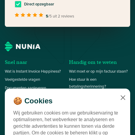
Direct opzegbaar
5
/5
uit 2 reviews
Snel naar
Handig om te weten
Wat is Instant Invoice Happiness?
Wat moet er op mijn factuur staan?
Veelgestelde vragen
Hoe stuur ik een
betalingsherinnering?
Documenten aanleveren
Hoe stuur ik een aanmaning?
Onze succesverhalen
🍪 Cookies
Close
Contact
Wij gebruiken cookies om uw gebruikservaring te
010 70 09 721
T
optimaliseren, het webverkeer te analyseren en
Oostplein 416
gerichte advertenties te kunnen tonen via derde
info@nunia.nl
E
3061 CH Rotterdam
partijen. Om de cookies te beheren klikt u op