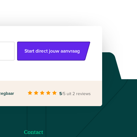
Start direct jouw aanvraag
zegbaar
5
/5
uit 2 reviews
Contact